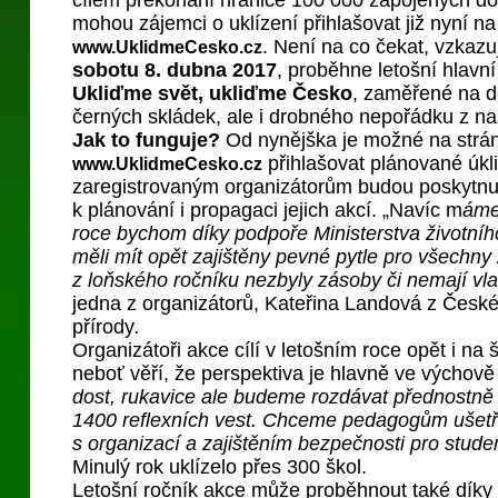
cílem překonání hranice 100 000 zapojených do
mohou zájemci o uklízení přihlašovat již nyní n
. Není na co čekat, vzkazu
www.UklidmeCesko.cz
sobotu 8. dubna 2017
, proběhne letošní hlavn
Ukliďme svět, ukliďme Česko
, zaměřené na d
černých skládek, ale i drobného nepořádku z naš
Jak to funguje?
Od nynějška je možné na strán
přihlašovat plánované úkl
www.UklidmeCesko.cz
zaregistrovaným organizátorům budou poskytnu
k plánování i propagaci jejich akcí. „Navíc m
áme
roce bychom díky podpoře Ministerstva životníh
měli mít opět zajištěny pevné pytle pro všechny
z loňského ročníku nezbyly zásoby či nemají vlas
jedna z organizátorů, Kateřina Landová z Česk
přírody
.
Organizátoři akce cílí v letošním roce opět i na 
neboť věří, že perspektiva je hlavně ve výchov
dost, rukavice ale budeme rozdávat přednostně
1400 reflexních vest. Chceme pedagogům ušetři
s organizací a zajištěním bezpečnosti pro stude
Minulý rok uklízelo přes 300 škol.
Letošní ročník akce může proběhnout také díky