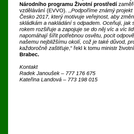
Národního programu Životní prostředí
zaměře
vzdělávání (EVVO). ,,
Podpoříme známý projekt 
Česko 2017, který motivuje veřejnost, aby změn
skládkám a nakládání s odpadem. Oceňuji, jak 
rokem rozšiřuje a zapojuje se do něj víc a víc li
napomáhají šířit potřebnou osvětu, pocit odpověd
našemu nejbližšímu okolí, což je také důvod, pro
každoročně zaštiťuje
," řekl k tomu ministr život
Brabec.
Kontakt
Radek Janoušek – 777 176 675
Kateřina Landová – 773 198 015