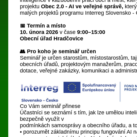
inteligence v každodenní práci obcí a měst, kt
projektu
Obec 2.0 - AI ve veřejné správě,
kter
malých projektů programu Interreg Slovensko -
📅 Termín a místo
10. února 2026
v čase
9:00–15:00
Obecní úřad Hradčovice
👥 Pro koho je seminář určen
Seminář je určen starostům, místostarostům, t
obecních úřadů, projektovým manažerům, pra
dotace, veřejné zakázky, komunikaci a administr
Co Vám seminář přinese
Účastníci se seznámí s tím, jak lze umělou intel
bezpečně využít v
podmínkách samosprávy a obecního úřadu, a t
• porozumět základnímu principu fungování AI ná