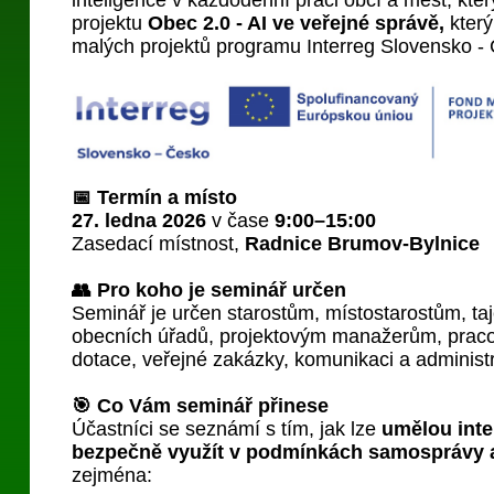
inteligence v každodenní práci obcí a měst, kt
projektu
Obec 2.0 - AI ve veřejné správě,
kter
malých projektů programu Interreg Slovensko -
📅 Termín a místo
27. ledna 2026
v čase
9:00–15:00
Zasedací místnost,
Radnice Brumov-Bylnice
👥 Pro koho je seminář určen
Seminář je určen starostům, místostarostům, t
obecních úřadů, projektovým manažerům, pra
dotace, veřejné zakázky, komunikaci a administr
🎯 Co Vám seminář přinese
Účastníci se seznámí s tím, jak lze
umělou inte
bezpečně využít v podmínkách samosprávy 
zejména: