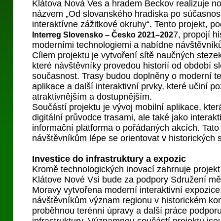
Klátova Nová Ves a hradem Beckov realizuje nov
názvem „Od slovanského hradiska po súčasnos
interaktívne zážitkové okruhy“. Tento projekt, 
7, propojí h
Interreg Slovensko – Česko 2021–202
moderními technologiemi a nabídne návštěvníků
Cílem projektu je vytvoření sítě naučných stezek
které návštěvníky provedou historií od období 
současnost. Trasy budou doplněny o moderní te
aplikace a další interaktivní prvky, které učiní p
atraktivnějším a dostupnějším.
Součástí projektu je vývoj mobilní aplikace, kter
digitální průvodce trasami, ale také jako interak
informační platforma o pořádaných akcích. Tato
návštěvníkům lépe se orientovat v historických s
Investice do infrastruktury a expozic
Kromě technologických inovací zahrnuje projekt i 
Klátove Nové Vsi bude za podpory Sdružení mě
Moravy vytvořena moderní interaktivní expozice, 
návštěvníkům význam regionu v historickém kon
proběhnou terénní úpravy a další práce podporují