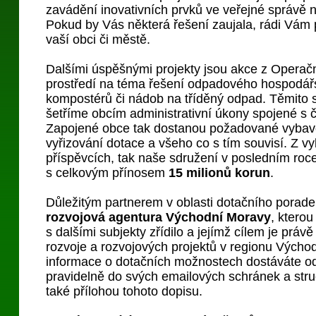
zavádění inovativních prvků ve veřejné správě 
Pokud by Vás některá řešení zaujala, rádi Vám
vaší obci či městě.
Dalšími úspěšnými projekty jsou akce z Operač
prostředí na téma řešení odpadového hospodář
kompostérů či nádob na tříděný odpad. Těmito 
šetříme obcím administrativní úkony spojené s 
Zapojené obce tak dostanou požadované vybave
vyřizování dotace a všeho co s tím souvisí. Z vy
příspěvcích, tak naše sdružení v posledním roce
s celkovým přínosem
15 milionů korun
.
Důležitým partnerem v oblasti dotačního porade
rozvojová agentura Východní Moravy
, ktero
s dalšími subjekty zřídilo a jejímž cílem je práv
rozvoje a rozvojových projektů v regionu Výcho
informace o dotačních možnostech dostáváte o
pravidelně do svých emailových schránek a str
také přílohou tohoto dopisu.