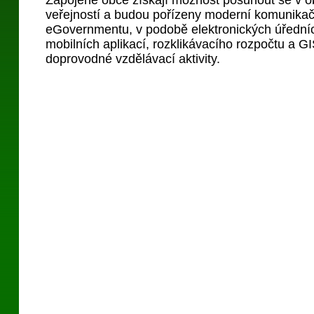
Zapojené obce získají možnost posunout se v o
veřejností a budou pořízeny moderní komunikač
eGovernmentu, v podobě elektronických úřední
mobilních aplikací, rozklikávacího rozpočtu a GI
doprovodné vzdělávací aktivity.